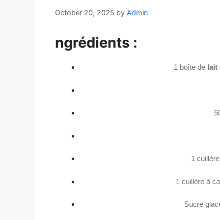
October 20, 2025
by
Admin
ngrédients :
1 boîte de
lai
5
1 cuillèr
1 cuillère à ca
Sucre glace