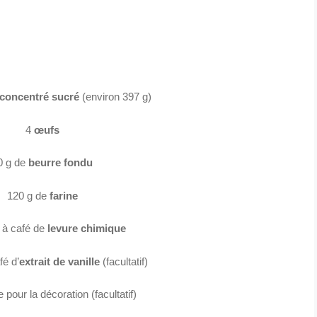
t concentré sucré
(environ 397 g)
4
œufs
0 g de
beurre fondu
120 g de
farine
e à café de
levure chimique
fé d’
extrait de vanille
(facultatif)
 pour la décoration (facultatif)