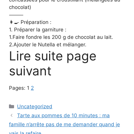
chocolat)
⸻
👩‍🍳 Préparation :
1. Préparer la garniture :
1.Faire fondre les 200 g de chocolat au lait.
2.Ajouter le Nutella et mélanger.
Lire suite page
suivant
Pages:
1
2
Categories
Uncategorized
Tarte aux pommes de 10 minutes : ma
famille n’arrête pas de me demander quand je
vais la refaire