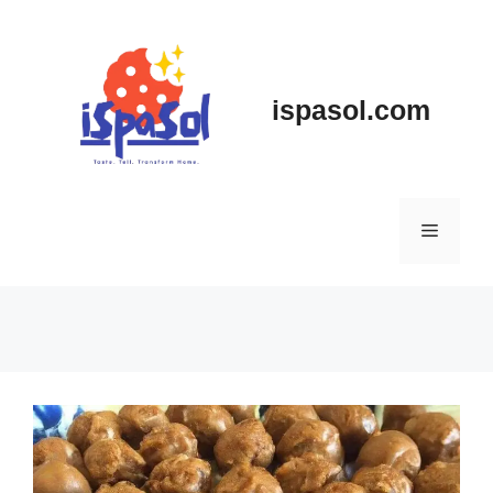
Skip
to
content
ispasol.com
Menu