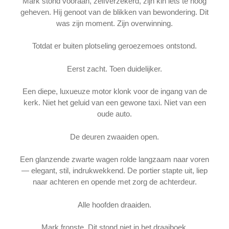
Mark stond vooraan, zelfverzekerd, zijn kin iets te hoog
geheven. Hij genoot van de blikken van bewondering. Dit
was zijn moment. Zijn overwinning.
Totdat er buiten plotseling geroezemoes ontstond.
Eerst zacht. Toen duidelijker.
Een diepe, luxueuze motor klonk voor de ingang van de
kerk. Niet het geluid van een gewone taxi. Niet van een
oude auto.
De deuren zwaaiden open.
Een glanzende zwarte wagen rolde langzaam naar voren
— elegant, stil, indrukwekkend. De portier stapte uit, liep
naar achteren en opende met zorg de achterdeur.
Alle hoofden draaiden.
Mark fronste. Dit stond niet in het draaiboek.