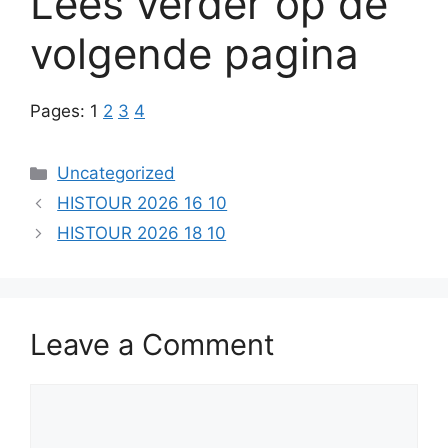
Lees verder op de
volgende pagina
Pages:
1
2
3
4
Categories
Uncategorized
HISTOUR 2026 16 10
HISTOUR 2026 18 10
Leave a Comment
Comment