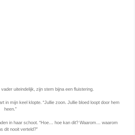
der uiteindelijk, zijn stem bijna een fluistering.
hart in mijn keel klopte. “Jullie zoon. Jullie bloed loopt door hem
heen.”
handen in haar schoot. “Hoe… hoe kan dit? Waarom… waarom
s dit nooit verteld?”