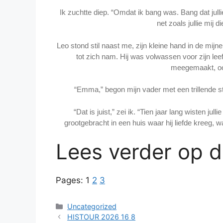
Ik zuchtte diep. “Omdat ik bang was. Bang dat jul
net zoals jullie mij
Leo stond stil naast me, zijn kleine hand in de mijn
tot zich nam. Hij was volwassen voor zijn leeft
meegemaakt, ook
“Emma,” begon mijn vader met een trillende
“Dat is juist,” zei ik. “Tien jaar lang wisten ju
grootgebracht in een huis waar hij liefde kreeg, w
Lees verder op 
Pages:
1
2
3
Categories
Uncategorized
HISTOUR 2026 16 8