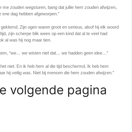
lie me zouden wegsturen, bang dat jullie hem zouden afwijzen,
 die ene dag hebben afgeworpen.”
e geklemd. Zijn ogen waren groot en serieus, alsof hij elk woord
ijd, zijn scherpe blik wees op een kind dat al te veel had
 al was hij nog maar tien.
 stem, “we… we wisten niet dat… we hadden geen idee…”
llie het niet. En ik heb hem al die tijd beschermd. Ik heb hem
aar hij veilig was. Niet bij mensen die hem zouden afwijzen.”
de volgende pagina