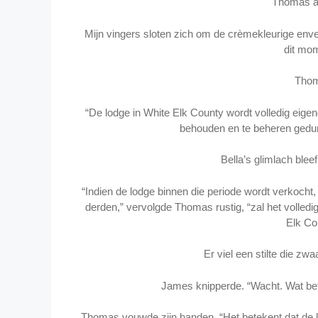
Thomas a
Mijn vingers sloten zich om de crèmekleurige envelo
dit mo
Thom
“De lodge in White Elk County wordt volledig eigend
behouden en te beheren gedure
Bella’s glimlach blee
“Indien de lodge binnen die periode wordt verkocht
derden,” vervolgde Thomas rustig, “zal het volle
Elk Co
Er viel een stilte die z
James knipperde. “Wacht. Wat bet
Thomas vouwde zijn handen. “Het betekent dat de l