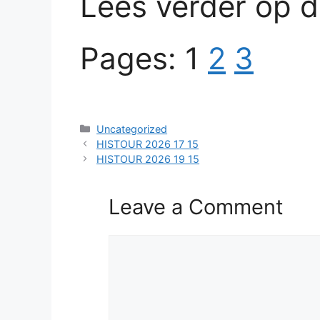
Lees verder op 
Pages:
1
2
3
Categories
Uncategorized
HISTOUR 2026 17 15
HISTOUR 2026 19 15
Leave a Comment
Comment