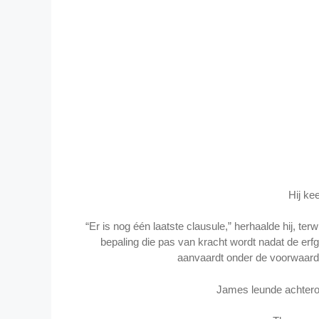
Hij kee
“Er is nog één laatste clausule,” herhaalde hij, te
bepaling die pas van kracht wordt nadat de erfge
aanvaardt onder de voorwaarde
James leunde achterov