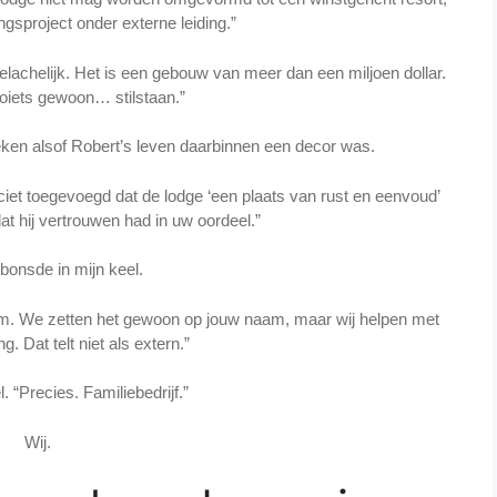
ngsproject onder externe leiding.”
belachelijk. Het is een gebouw van meer dan een miljoen dollar.
oiets gewoon… stilstaan.”
eken alsof Robert’s leven daarbinnen een decor was.
iet toegevoegd dat de lodge ‘een plaats van rust en eenvoud’
dat hij vertrouwen had in uw oordeel.”
 bonsde in mijn keel.
m. We zetten het gewoon op jouw naam, maar wij helpen met
g. Dat telt niet als extern.”
l. “Precies. Familiebedrijf.”
Wij.