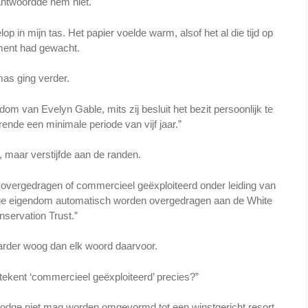
ntwoordde hem niet.
p in mijn tas. Het papier voelde warm, alsof het al die tijd op
ment had gewacht.
as ging verder.
om van Evelyn Gable, mits zij besluit het bezit persoonlijk te
nde een minimale periode van vijf jaar.”
f, maar verstijfde aan de randen.
, overgedragen of commercieel geëxploiteerd onder leiding van
dige eigendom automatisch worden overgedragen aan de White
nservation Trust.”
waarder woog dan elk woord daarvoor.
ekent ‘commercieel geëxploiteerd’ precies?”
odge niet mag worden omgevormd tot een winstgericht resort,