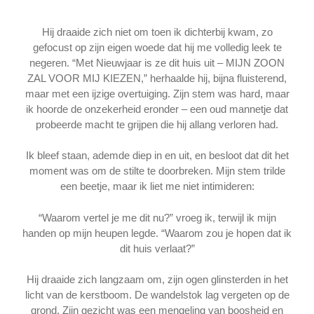
Hij draaide zich niet om toen ik dichterbij kwam, zo
gefocust op zijn eigen woede dat hij me volledig leek te
negeren. “Met Nieuwjaar is ze dit huis uit – MIJN ZOON
ZAL VOOR MIJ KIEZEN,” herhaalde hij, bijna fluisterend,
maar met een ijzige overtuiging. Zijn stem was hard, maar
ik hoorde de onzekerheid eronder – een oud mannetje dat
probeerde macht te grijpen die hij allang verloren had.
Ik bleef staan, ademde diep in en uit, en besloot dat dit het
moment was om de stilte te doorbreken. Mijn stem trilde
een beetje, maar ik liet me niet intimideren:
“Waarom vertel je me dit nu?” vroeg ik, terwijl ik mijn
handen op mijn heupen legde. “Waarom zou je hopen dat ik
dit huis verlaat?”
Hij draaide zich langzaam om, zijn ogen glinsterden in het
licht van de kerstboom. De wandelstok lag vergeten op de
grond. Zijn gezicht was een mengeling van boosheid en