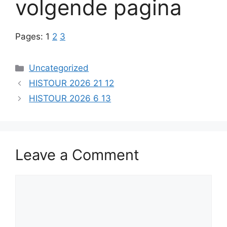
volgende pagina
Pages:
1
2
3
Categories
Uncategorized
HISTOUR 2026 21 12
HISTOUR 2026 6 13
Leave a Comment
Comment