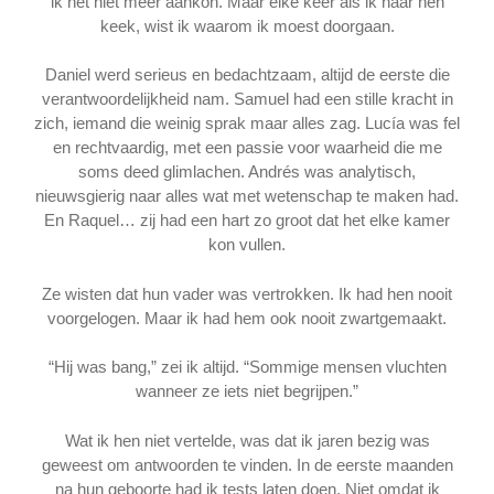
ik het niet meer aankon. Maar elke keer als ik naar hen
keek, wist ik waarom ik moest doorgaan.
Daniel werd serieus en bedachtzaam, altijd de eerste die
verantwoordelijkheid nam. Samuel had een stille kracht in
zich, iemand die weinig sprak maar alles zag. Lucía was fel
en rechtvaardig, met een passie voor waarheid die me
soms deed glimlachen. Andrés was analytisch,
nieuwsgierig naar alles wat met wetenschap te maken had.
En Raquel… zij had een hart zo groot dat het elke kamer
kon vullen.
Ze wisten dat hun vader was vertrokken. Ik had hen nooit
voorgelogen. Maar ik had hem ook nooit zwartgemaakt.
“Hij was bang,” zei ik altijd. “Sommige mensen vluchten
wanneer ze iets niet begrijpen.”
Wat ik hen niet vertelde, was dat ik jaren bezig was
geweest om antwoorden te vinden. In de eerste maanden
na hun geboorte had ik tests laten doen. Niet omdat ik