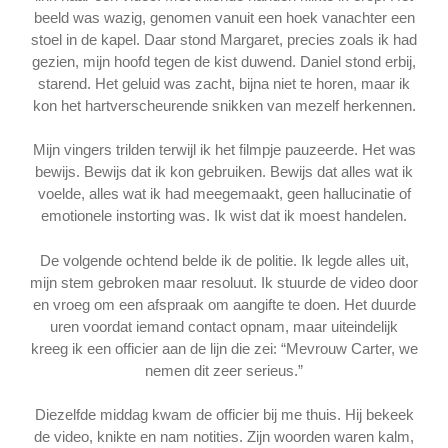
beeld was wazig, genomen vanuit een hoek vanachter een
stoel in de kapel. Daar stond Margaret, precies zoals ik had
gezien, mijn hoofd tegen de kist duwend. Daniel stond erbij,
starend. Het geluid was zacht, bijna niet te horen, maar ik
kon het hartverscheurende snikken van mezelf herkennen.
Mijn vingers trilden terwijl ik het filmpje pauzeerde. Het was
bewijs. Bewijs dat ik kon gebruiken. Bewijs dat alles wat ik
voelde, alles wat ik had meegemaakt, geen hallucinatie of
emotionele instorting was. Ik wist dat ik moest handelen.
De volgende ochtend belde ik de politie. Ik legde alles uit,
mijn stem gebroken maar resoluut. Ik stuurde de video door
en vroeg om een afspraak om aangifte te doen. Het duurde
uren voordat iemand contact opnam, maar uiteindelijk
kreeg ik een officier aan de lijn die zei: “Mevrouw Carter, we
nemen dit zeer serieus.”
Diezelfde middag kwam de officier bij me thuis. Hij bekeek
de video, knikte en nam notities. Zijn woorden waren kalm,