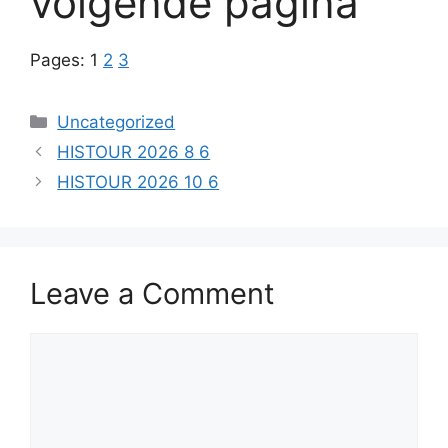
volgende pagina
Pages:
1
2
3
Categories
Uncategorized
HISTOUR 2026 8 6
HISTOUR 2026 10 6
Leave a Comment
Comment