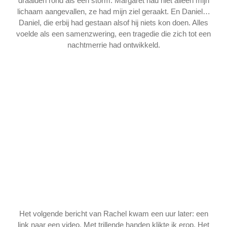
draaiden rond als een storm. Margaret had niet alleen mijn
lichaam aangevallen, ze had mijn ziel geraakt. En Daniel…
Daniel, die erbij had gestaan alsof hij niets kon doen. Alles
voelde als een samenzwering, een tragedie die zich tot een
nachtmerrie had ontwikkeld.
Het volgende bericht van Rachel kwam een uur later: een
link naar een video. Met trillende handen klikte ik erop. Het