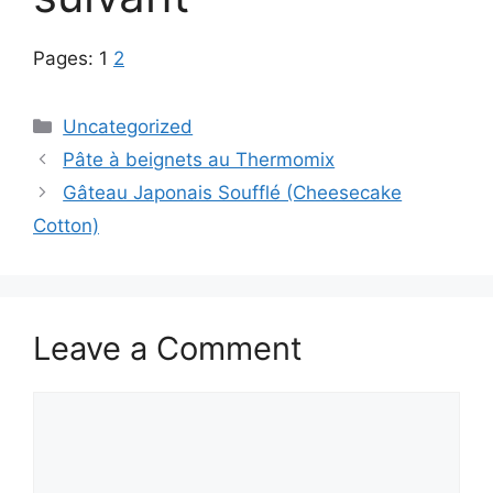
Pages:
1
2
Categories
Uncategorized
Pâte à beignets au Thermomix
Gâteau Japonais Soufflé (Cheesecake
Cotton)
Leave a Comment
Comment