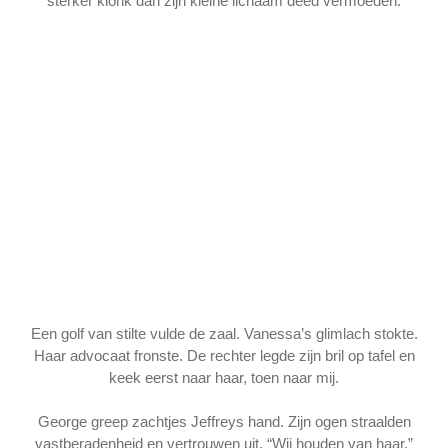
sterker klonk dan zijn kleine lichaam deed vermoeden.
Een golf van stilte vulde de zaal. Vanessa’s glimlach stokte.
Haar advocaat fronste. De rechter legde zijn bril op tafel en
keek eerst naar haar, toen naar mij.
George greep zachtjes Jeffreys hand. Zijn ogen straalden
vastberadenheid en vertrouwen uit. “Wij houden van haar,”