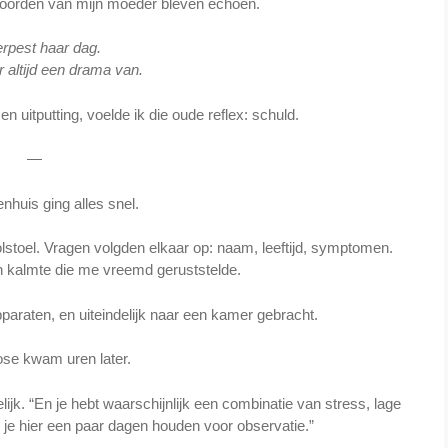
woorden van mijn moeder bleven echoën.
erpest haar dag.
 altijd een drama van.
n uitputting, voelde ik die oude reflex: schuld.
—
enhuis ging alles snel.
stoel. Vragen volgden elkaar op: naam, leeftijd, symptomen.
en kalmte die me vreemd geruststelde.
paraten, en uiteindelijk naar een kamer gebracht.
se kwam uren later.
lijk. “En je hebt waarschijnlijk een combinatie van stress, lage
 je hier een paar dagen houden voor observatie.”