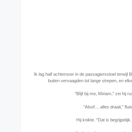
Ik lag half achterover in de passagiersstoel terwijl
buiten vervaagden tot lange strepen, en elke 
“Blijf bij me, Miriam,” zei hij 
“Alsof… alles draait,” flu
Hij knikte. “Dat is begrijpelij