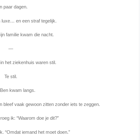
n paar dagen.
 luxe… en een straf tegelijk.
n familie kwam die nacht.
—
n het ziekenhuis waren stil.
Te stil.
 Ben kwam langs.
en bleef vaak gewoon zitten zonder iets te zeggen.
roeg ik: “Waarom doe je dit?”
oek. “Omdat iemand het moet doen.”