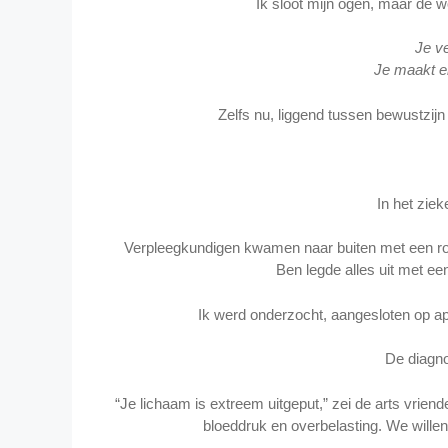
Ik sloot mijn ogen, maar de 
Je v
Je maakt er
Zelfs nu, liggend tussen bewustzijn e
In het ziek
Verpleegkundigen kwamen naar buiten met een rol
Ben legde alles uit met e
Ik werd onderzocht, aangesloten op ap
De diagno
“Je lichaam is extreem uitgeput,” zei de arts vriende
bloeddruk en overbelasting. We willen