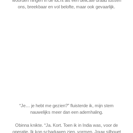
woorden hingen in de lucht als een delicate draad tussen
ons, breekbaar en vol belofte, maar ook gevaarlijk.
“Je… je hebt me gezien?” fluisterde ik, mijn stem
nauwelijks meer dan een ademhaling.
Obinna knikte. “Ja. Kort. Toen ik in India was, voor de
operatie. Ik kon schaduwen zien, vormen. Jouw silhouet