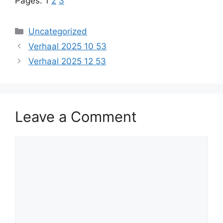
Pages:
1
2
3
Categories
Uncategorized
Verhaal 2025 10 53
Verhaal 2025 12 53
Leave a Comment
Comment