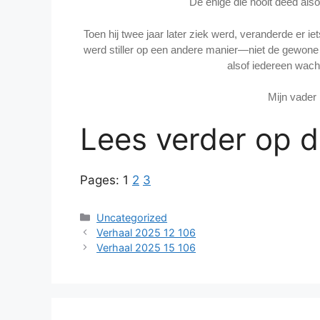
De enige die nooit deed als
Toen hij twee jaar later ziek werd, veranderde er ie
werd stiller op een andere manier—niet de gewone 
alsof iedereen wacht
Mijn vader 
Lees verder op 
Pages:
1
2
3
Categories
Uncategorized
Verhaal 2025 12 106
Verhaal 2025 15 106