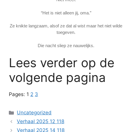
“Het is niet alleen jij, oma.”
Ze knikte langzaam, alsof ze dat al wist maar het niet wilde
toegeven.
Die nacht sliep ze nauwelijks.
Lees verder op de
volgende pagina
Pages:
1
2
3
Categories
Uncategorized
Verhaal 2025 12 118
Verhaal 2025 14 118