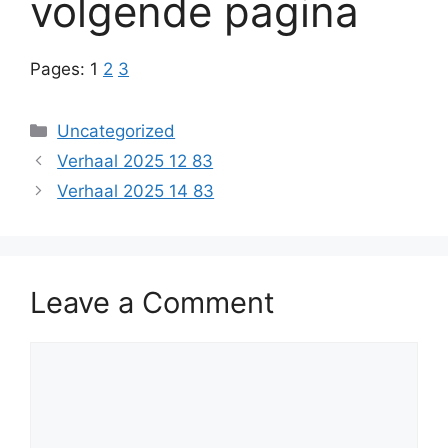
volgende pagina
Pages:
1
2
3
Categories
Uncategorized
Verhaal 2025 12 83
Verhaal 2025 14 83
Leave a Comment
Comment