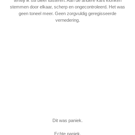
terwijl ik stil bleef luisteren. Aan de andere kant klonken
stemmen door elkaar, scherp en ongecontroleerd. Het was
geen toneel meer. Geen zorgvuldig geregisseerde
vernedering.
Dit was paniek.
Echte paniek.