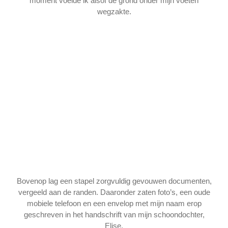
moment voelde ik alsof de grond onder mijn voeten
wegzakte.
Bovenop lag een stapel zorgvuldig gevouwen documenten,
vergeeld aan de randen. Daaronder zaten foto’s, een oude
mobiele telefoon en een envelop met mijn naam erop
geschreven in het handschrift van mijn schoondochter,
Elise.