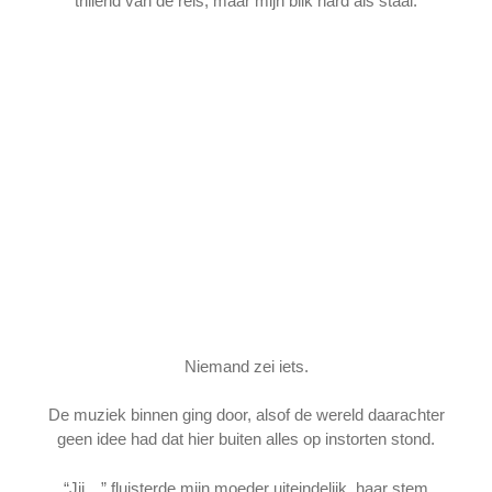
trillend van de reis, maar mijn blik hard als staal.
Niemand zei iets.
De muziek binnen ging door, alsof de wereld daarachter
geen idee had dat hier buiten alles op instorten stond.
“Jij…” fluisterde mijn moeder uiteindelijk, haar stem