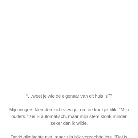
“…weet je wie de eigenaar van dit huis is?”
Mijn vingers klemden zich steviger om de koekjesblik. “Mijn
ouders,” zei ik automatisch, maar mijn stem klonk minder
zeker dan ik wilde.
David glimlachte niet, maar zijn blik verzachtte iets. “Dat is