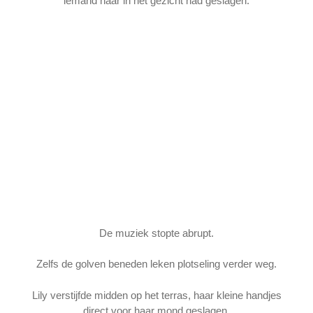
iemand haar in het gezicht had geslagen.
De muziek stopte abrupt.
Zelfs de golven beneden leken plotseling verder weg.
Lily verstijfde midden op het terras, haar kleine handjes
direct voor haar mond geslagen.