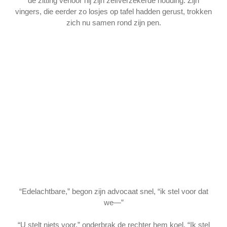
de zitting verloor hij zijn zelfverzekerde houding. Zijn
vingers, die eerder zo losjes op tafel hadden gerust, trokken
zich nu samen rond zijn pen.
“Edelachtbare,” begon zijn advocaat snel, “ik stel voor dat
we—”
“U stelt niets voor,” onderbrak de rechter hem koel. “Ik stel