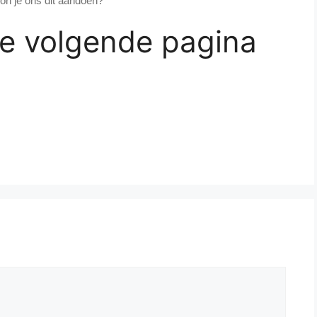
kon je ons dit aandoen?”
de volgende pagina