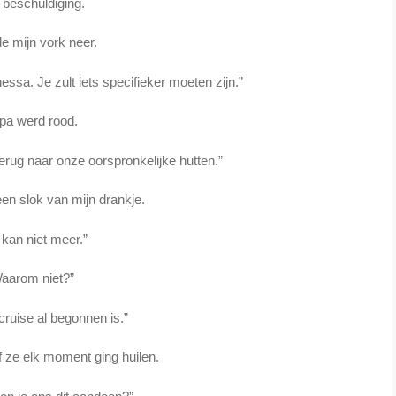
beschuldiging.
de mijn vork neer.
ssa. Je zult iets specifieker moeten zijn.”
pa werd rood.
terug naar onze oorspronkelijke hutten.”
een slok van mijn drankje.
 kan niet meer.”
aarom niet?”
ruise al begonnen is.”
ze elk moment ging huilen.