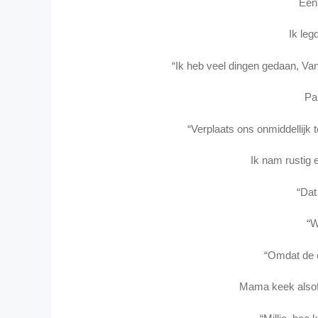
Een 
Ik leg
“Ik heb veel dingen gedaan, Vane
Pa
“Verplaats ons onmiddellijk 
Ik nam rustig 
“Dat
“W
“Omdat de c
Mama keek alsof 