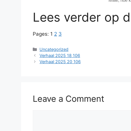
“Millie, hoe 
Lees verder op 
Pages:
1
2
3
Categories
Uncategorized
Verhaal 2025 18 106
Verhaal 2025 20 106
Leave a Comment
Comment