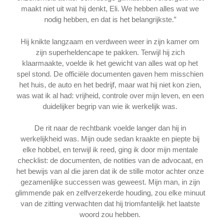
maakt niet uit wat hij denkt, Eli. We hebben alles wat we
nodig hebben, en dat is het belangrijkste.”
Hij knikte langzaam en verdween weer in zijn kamer om
zijn superheldencape te pakken. Terwijl hij zich
klaarmaakte, voelde ik het gewicht van alles wat op het
spel stond. De officiële documenten gaven hem misschien
het huis, de auto en het bedrijf, maar wat hij niet kon zien,
was wat ik al had: vrijheid, controle over mijn leven, en een
duidelijker begrip van wie ik werkelijk was.
De rit naar de rechtbank voelde langer dan hij in
werkelijkheid was. Mijn oude sedan kraakte en piepte bij
elke hobbel, en terwijl ik reed, ging ik door mijn mentale
checklist: de documenten, de notities van de advocaat, en
het bewijs van al die jaren dat ik de stille motor achter onze
gezamenlijke successen was geweest. Mijn man, in zijn
glimmende pak en zelfverzekerde houding, zou elke minuut
van de zitting verwachten dat hij triomfantelijk het laatste
woord zou hebben.