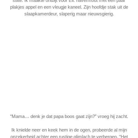
stilte. Ik maakte ontbijt voor Eli: havermout met een paar
plakjes appel en een vleugje kaneel. Zijn hoofdje stak uit de
slaapkamerdeur, slaperig maar nieuwsgierig.
“Mama… denk je dat papa boos gaat zijn?” vroeg hij zacht.
Ik knielde neer en keek hem in de ogen, probeerde al mijn
onzekerheid achter een rustige glimlach te verbergen. “Het