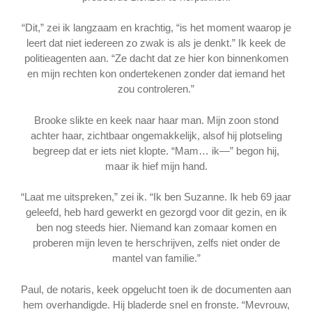
“Dit,” zei ik langzaam en krachtig, “is het moment waarop je
leert dat niet iedereen zo zwak is als je denkt.” Ik keek de
politieagenten aan. “Ze dacht dat ze hier kon binnenkomen
en mijn rechten kon ondertekenen zonder dat iemand het
zou controleren.”
Brooke slikte en keek naar haar man. Mijn zoon stond
achter haar, zichtbaar ongemakkelijk, alsof hij plotseling
begreep dat er iets niet klopte. “Mam… ik—” begon hij,
maar ik hief mijn hand.
“Laat me uitspreken,” zei ik. “Ik ben Suzanne. Ik heb 69 jaar
geleefd, heb hard gewerkt en gezorgd voor dit gezin, en ik
ben nog steeds hier. Niemand kan zomaar komen en
proberen mijn leven te herschrijven, zelfs niet onder de
mantel van familie.”
Paul, de notaris, keek opgelucht toen ik de documenten aan
hem overhandigde. Hij bladerde snel en fronste. “Mevrouw,