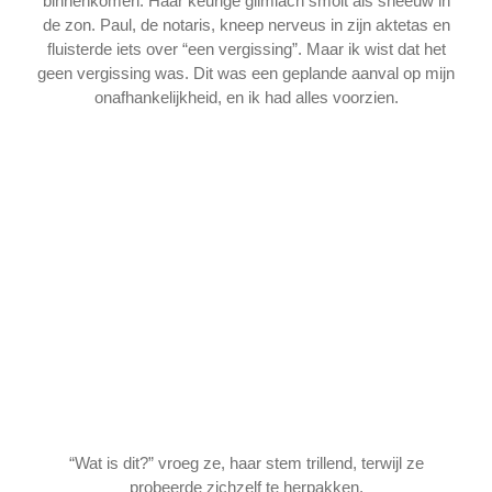
binnenkomen. Haar keurige glimlach smolt als sneeuw in
de zon. Paul, de notaris, kneep nerveus in zijn aktetas en
fluisterde iets over “een vergissing”. Maar ik wist dat het
geen vergissing was. Dit was een geplande aanval op mijn
onafhankelijkheid, en ik had alles voorzien.
“Wat is dit?” vroeg ze, haar stem trillend, terwijl ze
probeerde zichzelf te herpakken.