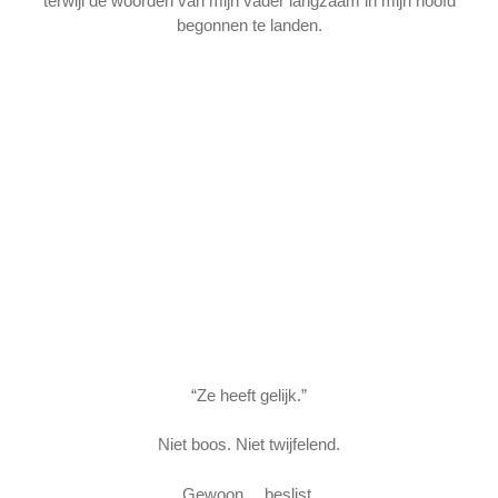
terwijl de woorden van mijn vader langzaam in mijn hoofd
begonnen te landen.
“Ze heeft gelijk.”
Niet boos. Niet twijfelend.
Gewoon… beslist.