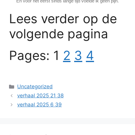
En voor het eerst sinds lange tijd voelde ik geen pijn.
Lees verder op de
volgende pagina
Pages:
1
2
3
4
Categories
Uncategorized
verhaal 2025 21 38
verhaal 2025 6 39