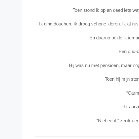
Toen stond ik op en deed iets wat
Ik ging douchen. Ik droeg schone kleren. Ik at rusti
En daarna belde ik ieman
Een oud-c
Hij was nu met pensioen, maar nog
Toen hij mijn st
“Carm
Ik aarz
“Niet echt,” zei ik ee