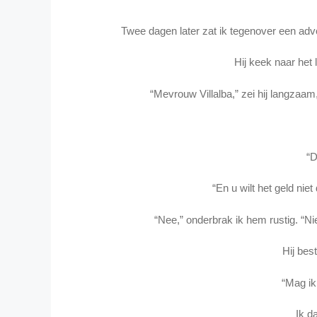
Twee dagen later zat ik tegenover een advo
Hij keek naar het 
“Mevrouw Villalba,” zei hij langzaam, “
“D
“En u wilt het geld niet
“Nee,” onderbrak ik hem rustig. “Nie
Hij bes
“Mag i
Ik d