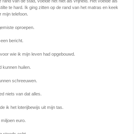
rand van de stad, voelde het niet als vrijheid. Het voelde als
tilte te hard. Ik ging zitten op de rand van het matras en keek
 mijn telefoon.
emiste oproepen.
een bericht.
 voor wie ik mijn leven had opgebouwd.
d kunnen huilen.
kunnen schreeuwen.
d niets van dat alles.
e ik het loterijbewijs uit mijn tas.
 miljoen euro.
 steeds echt.