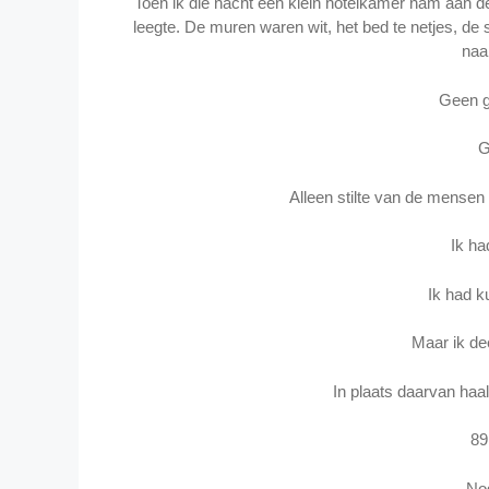
Toen ik die nacht een klein hotelkamer nam aan de 
leegte. De muren waren wit, het bed te netjes, de s
naar
Geen g
G
Alleen stilte van de mensen
Ik ha
Ik had 
Maar ik dee
In plaats daarvan haald
89
Nog