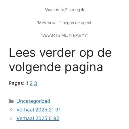
“Waar is hij?” vroeg ik.
“Mevrouw—” begon de agent.
“WAAR IS MIJN BABY?”
Lees verder op de
volgende pagina
Pages:
1
2
3
Categories
Uncategorized
Verhaal 2025 21 91
Verhaal 2025 6 92