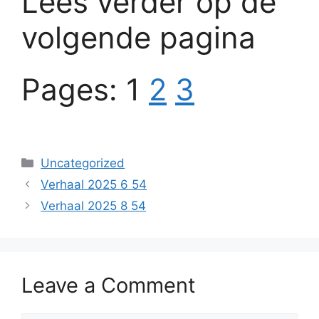
Lees verder op de
volgende pagina
Pages:
1
2
3
Categories
Uncategorized
Verhaal 2025 6 54
Verhaal 2025 8 54
Leave a Comment