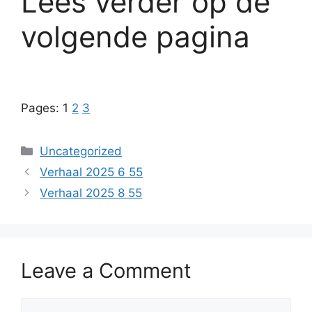
Lees verder op de
volgende pagina
Pages:
1
2
3
Categories
Uncategorized
Verhaal 2025 6 55
Verhaal 2025 8 55
Leave a Comment
Comment