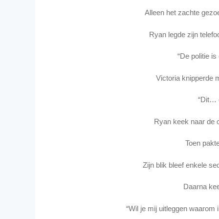
Alleen het zachte gezoe
Ryan legde zijn telef
“De politie i
Victoria knipperde 
“Dit… d
Ryan keek naar de o
Toen pakte
Zijn blik bleef enkele 
Daarna kee
“Wil je mij uitleggen waarom