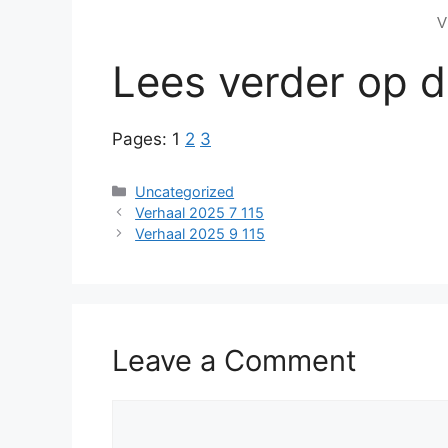
Vi
Lees verder op 
Pages:
1
2
3
Categories
Uncategorized
Verhaal 2025 7 115
Verhaal 2025 9 115
Leave a Comment
Comment