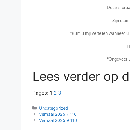
De arts dra
Zijn stem
“Kunt u mij vertellen wanneer 
Ti
“Ongeveer v
Lees verder op 
Pages:
1
2
3
Categories
Uncategorized
Verhaal 2025 7 116
Verhaal 2025 9 116