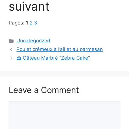
suivant
Pages:
1
2
3
Categories
Uncategorized
Poulet crémeux à l’ail et au parmesan
🍰 Gâteau Marbré “Zebra Cake”
Leave a Comment
Comment