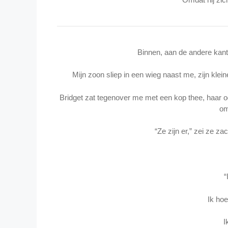
Binnen, aan de andere kant 
Mijn zoon sliep in een wieg naast me, zijn klein
Bridget zat tegenover me met een kop thee, haar 
om
“Ze zijn er,” zei ze za
“
Ik hoe
I