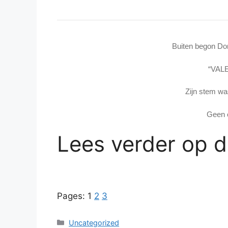
Buiten begon Dom
“VALE
Zijn stem wa
Geen o
Lees verder op 
Pages:
1
2
3
Categories
Uncategorized