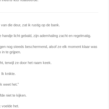
van die deur, zat ik rustig op de bank.
e handje licht gebald, zijn ademhaling zacht en regelmatig.
ogen nog steeds beschermend, alsof ze elk moment klaar was
 in te grijpen.
cht, terwijl ze door het raam keek.
Ik knikte.
Ik weet het.”
fde niet te kijken.
k voelde het.