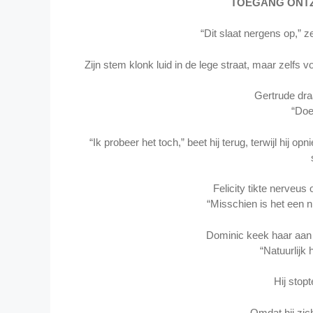
TOEGANG ONTZ
“Dit slaat nergens op,” ze
Zijn stem klonk luid in de lege straat, maar zelfs 
Gertrude dra
“Doe
“Ik probeer het toch,” beet hij terug, terwijl hij 
Felicity tikte nerveus
“Misschien is het een 
Dominic keek haar aan 
“Natuurlijk
Hij stopt
Omdat hij zich