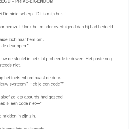
EGD – PRIVÉ-EIGENDOM
i Dominic scherp. “Dit is mijn huis.”
voor hemzelf klonk het minder overtuigend dan hij had bedoeld.
aide zich naar hem om.
 de deur open.”
opnieuw de sleutel in het slot probeerde te duwen. Het paste nog
steeds niet.
 op het toetsenbord naast de deur.
nieuw systeem? Heb je een code?”
alsof ze iets absurds had gezegd.
 heb ik een code niet—”
e midden in zijn zin.
 ineens iets realiseerde.