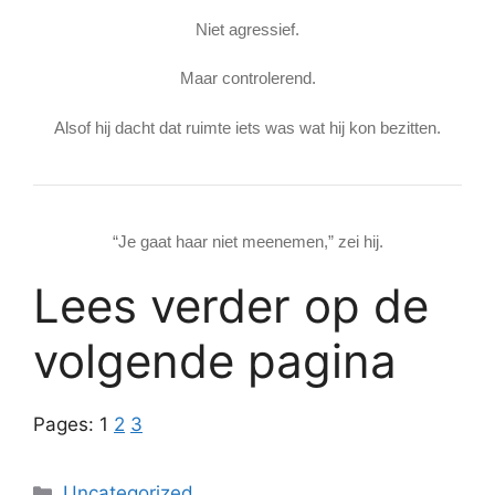
Niet agressief.
Maar controlerend.
Alsof hij dacht dat ruimte iets was wat hij kon bezitten.
“Je gaat haar niet meenemen,” zei hij.
Lees verder op de
volgende pagina
Pages:
1
2
3
Categories
Uncategorized