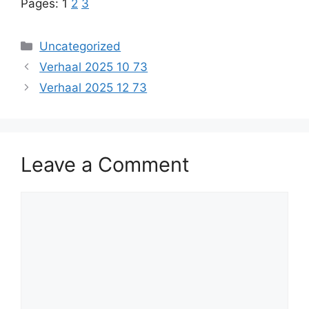
Pages:
1
2
3
Categories
Uncategorized
Verhaal 2025 10 73
Verhaal 2025 12 73
Leave a Comment
Comment