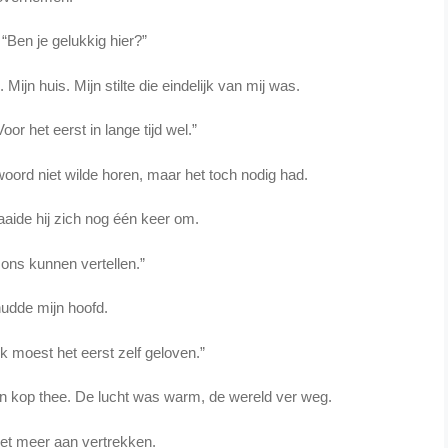
: “Ben je gelukkig hier?”
ijn huis. Mijn stilte die eindelijk van mij was.
“Voor het eerst in lange tijd wel.”
twoord niet wilde horen, maar het toch nodig had.
aaide hij zich nog één keer om.
 ons kunnen vertellen.”
hudde mijn hoofd.
Ik moest het eerst zelf geloven.”
en kop thee. De lucht was warm, de wereld ver weg.
iet meer aan vertrekken.