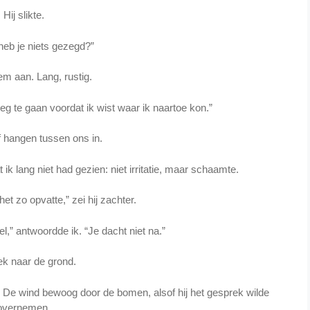
Hij slikte.
eb je niets gezegd?”
em aan. Lang, rustig.
 te gaan voordat ik wist waar ik naartoe kon.”
f hangen tussen ons in.
t ik lang niet had gezien: niet irritatie, maar schaamte.
 het zo opvatte,” zei hij zachter.
l,” antwoordde ik. “Je dacht niet na.”
ek naar de grond.
. De wind bewoog door de bomen, alsof hij het gesprek wilde
overnemen.