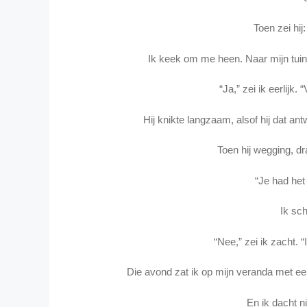
Toen zei hij
Ik keek om me heen. Naar mijn tuin. M
“Ja,” zei ik eerlijk. 
Hij knikte langzaam, alsof hij dat an
Toen hij wegging, dr
“Je had het
Ik sc
“Nee,” zei ik zacht. “
Die avond zat ik op mijn veranda met e
En ik dacht n