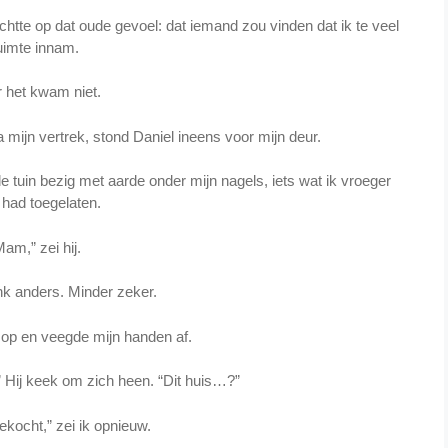
htte op dat oude gevoel: dat iemand zou vinden dat ik te veel
uimte innam.
 het kwam niet.
mijn vertrek, stond Daniel ineens voor mijn deur.
 tuin bezig met aarde onder mijn nagels, iets wat ik vroeger
 had toegelaten.
am,” zei hij.
nk anders. Minder zeker.
op en veegde mijn handen af.
” Hij keek om zich heen. “Dit huis…?”
ekocht,” zei ik opnieuw.