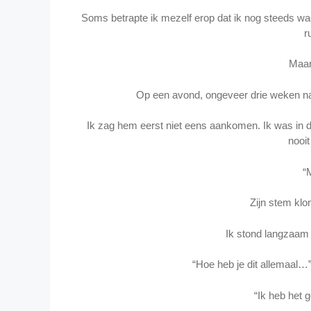
Soms betrapte ik mezelf erop dat ik nog steeds wac
r
Maar
Op een avond, ongeveer drie weken na 
Ik zag hem eerst niet eens aankomen. Ik was in de
nooit
“M
Zijn stem klo
Ik stond langzaam 
“Hoe heb je dit allemaal…
“Ik heb het g