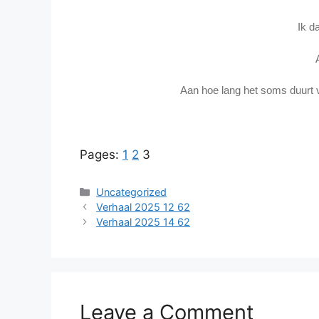
Ik d
Aan hoe lang het soms duurt v
Pages:
1
2
3
Categories
Uncategorized
Verhaal 2025 12 62
Verhaal 2025 14 62
Leave a Comment