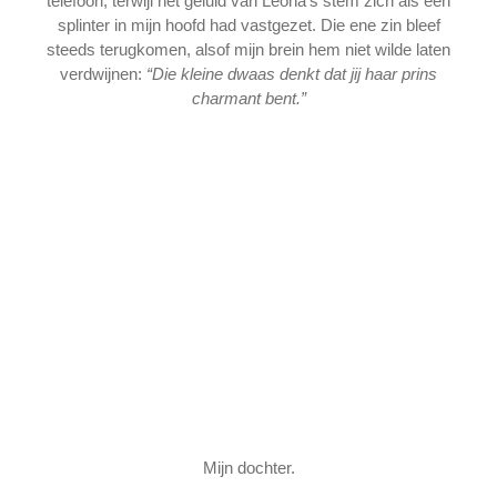
telefoon, terwijl het geluid van Leona’s stem zich als een
splinter in mijn hoofd had vastgezet. Die ene zin bleef
steeds terugkomen, alsof mijn brein hem niet wilde laten
verdwijnen:
“Die kleine dwaas denkt dat jij haar prins
charmant bent.”
Mijn dochter.