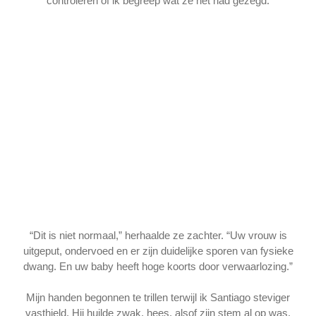
controleren of ik begreep wat ze net had gezegd.
“Dit is niet normaal,” herhaalde ze zachter. “Uw vrouw is
uitgeput, ondervoed en er zijn duidelijke sporen van fysieke
dwang. En uw baby heeft hoge koorts door verwaarlozing.”
Mijn handen begonnen te trillen terwijl ik Santiago steviger
vasthield. Hij huilde zwak, hees, alsof zijn stem al op was.