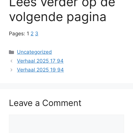
Lees verder op de
volgende pagina
Pages:
1
2
3
Categories
Uncategorized
Verhaal 2025 17 94
Verhaal 2025 19 94
Leave a Comment
Comment