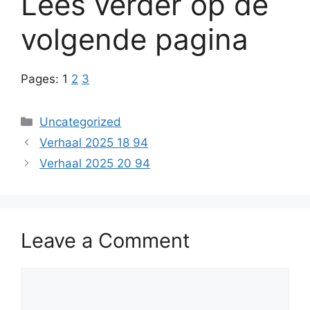
Lees verder op de
volgende pagina
Pages:
1
2
3
Categories
Uncategorized
Verhaal 2025 18 94
Verhaal 2025 20 94
Leave a Comment
Comment