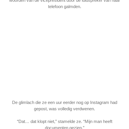
woorden van de vicepresident door de luidspreker van haar
telefoon galmden.
De glimlach die ze een uur eerder nog op Instagram had
gepost, was volledig verdwenen.
“Dat… dat klopt niet,” stamelde ze. “Mijn man heeft
documenten gezien.”