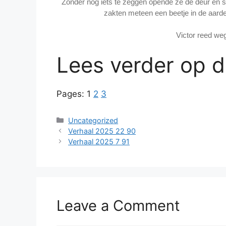
Zonder nog iets te zeggen opende ze de deur en s
zakten meteen een beetje in de aard
Victor reed we
Lees verder op 
Pages:
1
2
3
Categories
Uncategorized
Verhaal 2025 22 90
Verhaal 2025 7 91
Leave a Comment