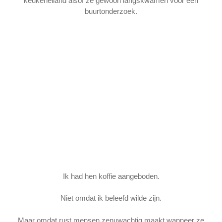
keukeneiland alsof ze gewoon langskwamen voor een
buurtonderzoek.
Ik had hen koffie aangeboden.
Niet omdat ik beleefd wilde zijn.
Maar omdat rust mensen zenuwachtig maakt wanneer ze