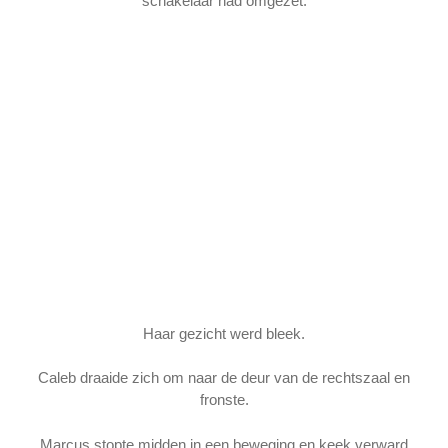
schakelaar had omgezet.
Haar gezicht werd bleek.
Caleb draaide zich om naar de deur van de rechtszaal en
fronste.
Marcus stopte midden in een beweging en keek verward