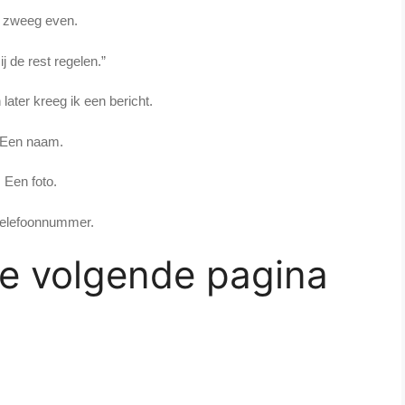
j zweeg even.
ij de rest regelen.”
later kreeg ik een bericht.
Een naam.
Een foto.
telefoonnummer.
de volgende pagina