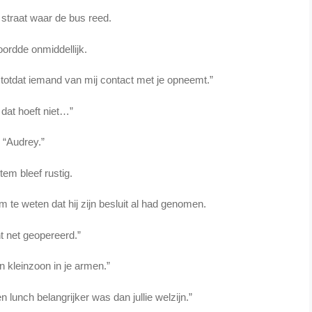
straat waar de bus reed.
oordde onmiddellijk.
uit totdat iemand van mij contact met je opneemt.”
 dat hoeft niet…”
“Audrey.”
stem bleef rustig.
te weten dat hij zijn besluit al had genomen.
t net geopereerd.”
n kleinzoon in je armen.”
 lunch belangrijker was dan jullie welzijn.”