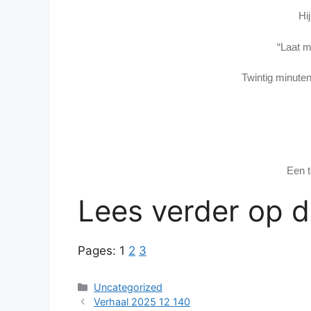
Hi
“Laat m
Twintig minuten 
Een 
Lees verder op 
Pages:
1
2
3
Categories
Uncategorized
Verhaal 2025 12 140