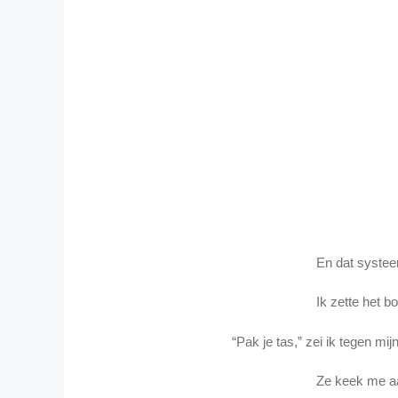
En dat systee
Ik zette het b
“Pak je tas,” zei ik tegen mi
Ze keek me a