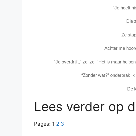
“Je hoeft ni
Die 
Ze stap
Achter me hoord
“Je overdrijft,” zei ze. “Het is maar help
“Zonder wat?” onderbrak ik 
De k
Lees verder op 
Pages:
1
2
3