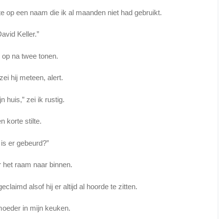
kte op een naam die ik al maanden niet had gebruikt.
David Keller.”
 op na twee tonen.
zei hij meteen, alert.
n huis,” zei ik rustig.
n korte stilte.
 is er gebeurd?”
r het raam naar binnen.
claimd alsof hij er altijd al hoorde te zitten.
oeder in mijn keuken.