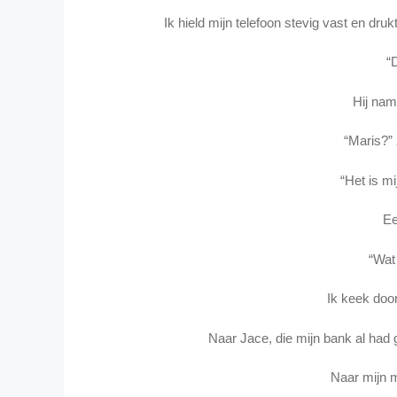
Ik hield mijn telefoon stevig vast en dru
“
Hij nam
“Maris?” 
“Het is mij
Ee
“Wat
Ik keek doo
Naar Jace, die mijn bank al had ge
Naar mijn m