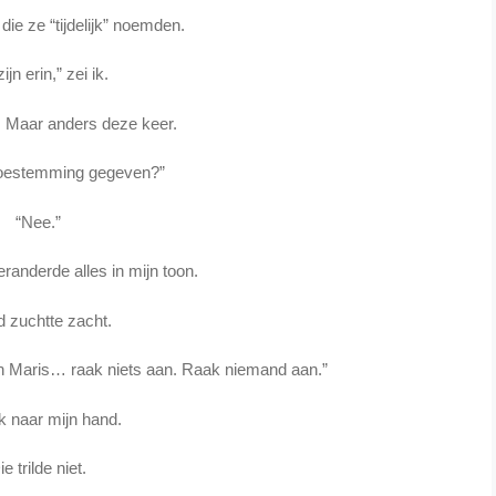
ie ze “tijdelijk” noemden.
ijn erin,” zei ik.
e. Maar anders deze keer.
toestemming gegeven?”
“Nee.”
randerde alles in mijn toon.
d zuchtte zacht.
 En Maris… raak niets aan. Raak niemand aan.”
k naar mijn hand.
ie trilde niet.