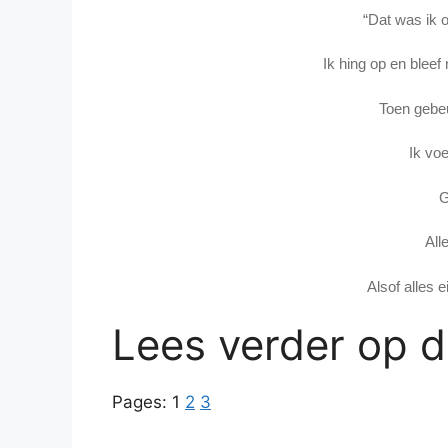
“Dat was ik o
Ik hing op en blee
Toen gebeu
Ik vo
G
All
Alsof alles ei
Lees verder op 
Pages:
1
2
3